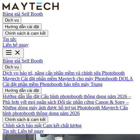
Bảng giá
Self Booth
Dịch vụ
Hướng dẫn cài đặt
Chính sách & cam kết
Tin tức
Liên hệ ngay
Bảng giá
Self Booth
Dịch vụ
Dịch vụ bảo trì, nâng cấp phần mềm và chỉnh sửa Photobooth
Maytech
Cài đặt phần mềm Maytech cho máy Photobooth DOLA
Cài đặt phần mềm Photobooth báo trên máy Trung
Hướng dẫn cài đặt
Hướng dẫn lắp đặt
Cấu hình photobooth thông dụng năm 2026 –
Phù hợp với mọi ngân sách
Đối tác phần cứng
Canon & Sony –
Những dòng máy ảnh được hỗ trợ tại Photobooth Maytech
Cấu
hình photobooth thông dụng năm 2026
Chính sách & cam kết
Chính sách bảo mật
Cam kết chất lượng
Tin tức
Liên hệ ngay