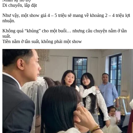
Di chuyển, lắp đặt
Như vậy, một show giá 4 – 5 triệu sẽ mang về khoảng 2 – 4 triệu lợi
nhuận.
Không quá “khủng” cho một buổi… nhưng câu chuyện nằm ở tần
suất.
Tiền nằm ở tần suất, không phải một show