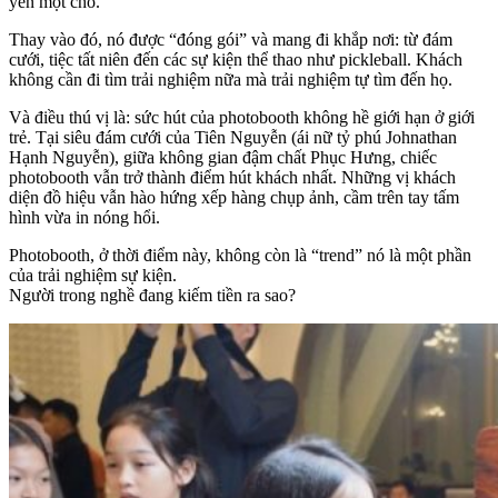
yên một chỗ.
Thay vào đó, nó được “đóng gói” và mang đi khắp nơi: từ đám
cưới, tiệc tất niên đến các sự kiện thể thao như pickleball. Khách
không cần đi tìm trải nghiệm nữa mà trải nghiệm tự tìm đến họ.
Và điều thú vị là: sức hút của photobooth không hề giới hạn ở giới
trẻ. Tại siêu đám cưới của Tiên Nguyễn (ái nữ tỷ phú Johnathan
Hạnh Nguyễn), giữa không gian đậm chất Phục Hưng, chiếc
photobooth vẫn trở thành điểm hút khách nhất. Những vị khách
diện đồ hiệu vẫn hào hứng xếp hàng chụp ảnh, cầm trên tay tấm
hình vừa in nóng hổi.
Photobooth, ở thời điểm này, không còn là “trend” nó là một phần
của trải nghiệm sự kiện.
Người trong nghề đang kiếm tiền ra sao?