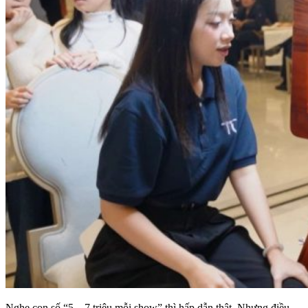
Nghe con số “5 – 7 triệu mỗi show” thì hấp dẫn thật. Nhưng điều