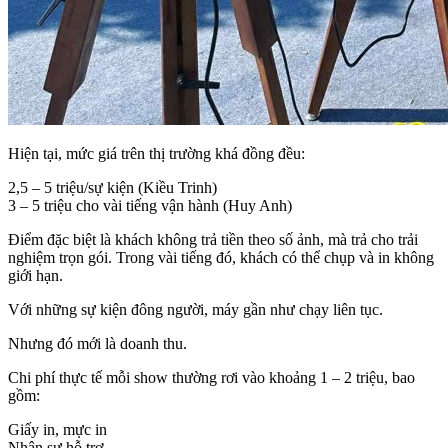
Hiện tại, mức giá trên thị trường khá đồng đều:
2,5 – 5 triệu/sự kiện (Kiều Trinh)
3 – 5 triệu cho vài tiếng vận hành (Huy Anh)
Điểm đặc biệt là khách không trả tiền theo số ảnh, mà trả cho trải
nghiệm trọn gói. Trong vài tiếng đó, khách có thể chụp và in không
giới hạn.
Với những sự kiện đông người, máy gần như chạy liên tục.
Nhưng đó mới là doanh thu.
Chi phí thực tế mỗi show thường rơi vào khoảng 1 – 2 triệu, bao
gồm:
Giấy in, mực in
Nhân sự hỗ trợ