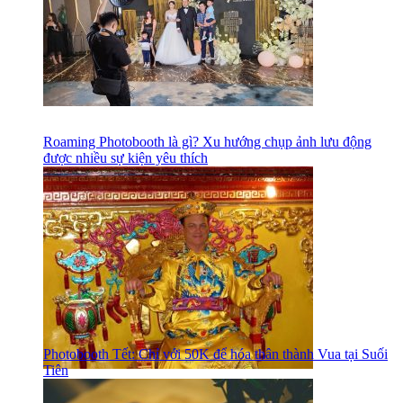
Roaming Photobooth là gì? Xu hướng chụp ảnh lưu động
được nhiều sự kiện yêu thích
Photobooth Tết: Chỉ với 50K để hóa thân thành Vua tại Suối
Tiên