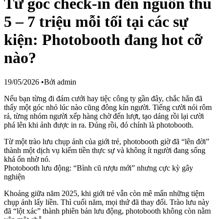
Từ góc check-in đến nguồn thu
5 – 7 triệu mỗi tối tại các sự
kiện: Photobooth đang hot cỡ
nào?
19/05/2026
•
Bởi
admin
Nếu bạn từng đi đám cưới hay tiệc công ty gần đây, chắc hẳn đã
thấy một góc nhỏ lúc nào cũng đông kín người. Tiếng cười nói rôm
rả, từng nhóm người xếp hàng chờ đến lượt, tạo dáng rồi lại cười
phá lên khi ảnh được in ra. Đúng rồi, đó chính là photobooth.
Từ một trào lưu chụp ảnh của giới trẻ, photobooth giờ đã “lên đời”
thành một dịch vụ kiếm tiền thực sự và không ít người đang sống
khá ổn nhờ nó.
Photobooth lưu động: “Bình cũ rượu mới” nhưng cực kỳ gây
nghiện
Khoảng giữa năm 2025, khi giới trẻ vẫn còn mê mẩn những tiệm
chụp ảnh lấy liền. Thì cuối năm, mọi thứ đã thay đổi. Trào lưu này
đã “lột xác” thành phiên bản lưu động, photobooth không còn nằm