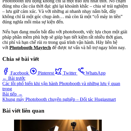
Photobooth lưu động không chỉ là một trào lưu nhất thời. Nó chạm
đúng nhu cầu của thời đại: ghi lại khoảnh khắc – chia sẻ trải nghiệm
– lưu giữ cảm xúc. Và với những ai nhanh nhạy nắm bắt, đây
không chỉ là một góc chụp ảnh… mà còn là một “cỗ máy in tiền”
đúng nghĩa mỗi mùa sự kiện đến.
Nếu bạn đang muốn bắt đầu với photobooth, việc lựa chọn một giải
pháp phần mềm phù hợp sẽ giúp bạn tiết kiệm rất nhiều thời gian,
chi phí và hạn chế rủi ro trong quá trình vận hành. Hãy liên hệ
với
Photobooth Maytech
để được tư vấn và hỗ trợ ngay hôm nay.
Chia sẻ bài viết
Facebook
Pinterest
Twitter
WhatsApp
← Bài trước
Các lỗi phổ biến khi vận hành Photobooth và những lưu ý quan
trọng
Bài tiếp →
Khung máy Photobooth chuyên nghiệp – Đối tác Hugiasmart
Bài viết liên quan