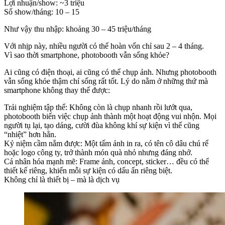
Lợi nhuận/show: ~3 triệu
Số show/tháng: 10 – 15
Như vậy thu nhập: khoảng 30 – 45 triệu/tháng
Với nhịp này, nhiều người có thể hoàn vốn chỉ sau 2 – 4 tháng.
Vì sao thời smartphone, photobooth vẫn sống khỏe?
Ai cũng có điện thoại, ai cũng có thể chụp ảnh. Nhưng photobooth
vẫn sống khỏe thậm chí sống rất tốt. Lý do nằm ở những thứ mà
smartphone không thay thế được:
Trải nghiệm tập thể: Không còn là chụp nhanh rồi lướt qua,
photobooth biến việc chụp ảnh thành một hoạt động vui nhộn. Mọi
người tụ lại, tạo dáng, cười đùa không khí sự kiện vì thế cũng
“nhiệt” hơn hẳn.
Kỷ niệm cầm nắm được: Một tấm ảnh in ra, có tên cô dâu chú rể
hoặc logo công ty, trở thành món quà nhỏ nhưng đáng nhớ.
Cá nhân hóa mạnh mẽ: Frame ảnh, concept, sticker… đều có thể
thiết kế riêng, khiến mỗi sự kiện có dấu ấn riêng biệt.
Không chỉ là thiết bị – mà là dịch vụ