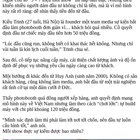
khiến nhiều người dám đầu tư không chỉ là tiền, mà là vì mô hình
này rất rõ ràng: dễ nhìn thấy tiền đến từ đâu.
Kiều Trinh (27 tuổi, Hà Nội) là founder một team media sự kiện bắt
đầu làm photobooth đơn giản vì… khách hỏi quá nhiều. Cô quyết
định đầu tư chiếc máy đầu tiên hơn 50 triệu đồng.
“Lúc đầu cũng run, không biết có khai thác hết không. Nhưng chỉ
vài tuần là kín lịch cuối tuần,” Trinh chia sẻ.
Sau đó, cô tiếp tục nâng cấp máy, cải thiện chất lượng ảnh và độ ổn
định để phục vụ những yêu cầu ngày càng cao từ khách.
Một hướng đi khác đến từ Huy Anh (sinh năm 2000). Không có sẵn
khách hàng, cũng không làm media, anh bắt đầu từ một trải nghiệm
rất tình cờ tại một đám cưới ở Đức.
Thấy photobooth quá đông người xếp hàng, anh quyết định mang
mô hình này về Việt Nam nhưng làm theo cách “chơi lớn”: tự build
máy với chi phí khoảng 120 triệu đồng.
“Mình xác định làm thì phải làm tới nơi tới chốn, nên đầu tư luôn
cấu hình tốt,” anh nói.
Mỗi show thực sự kiếm được bao nhiêu?